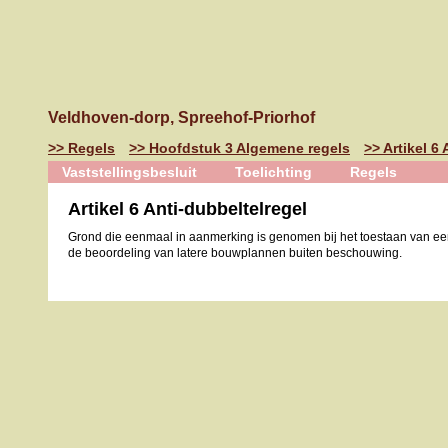
Veldhoven-dorp, Spreehof-Priorhof
Regels
Hoofdstuk 3 Algemene regels
Artikel 6
Vaststellingsbesluit
Toelichting
Regels
Artikel 6 Anti-dubbeltelregel
Grond die eenmaal in aanmerking is genomen bij het toestaan van een
de beoordeling van latere bouwplannen buiten beschouwing.