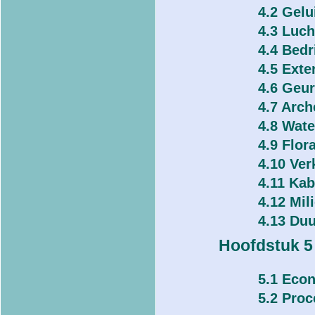
4.2 Gelu
4.3 Luch
4.4 Bedr
4.5 Exte
4.6 Geur
4.7 Arch
4.8 Wate
4.9 Flor
4.10 Ver
4.11 Kab
4.12 Mil
4.13 Du
Hoofdstuk 5
5.1 Eco
5.2 Pro