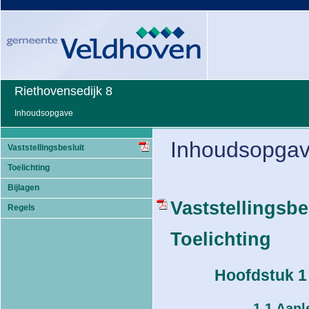
Riethovensedijk 8
Inhoudsopgave
Inhoudsopga
Vaststellingsbesluit
Toelichting
Bijlagen
Vaststellingsbe
Regels
Toelichting
Hoofdstuk 1 
1.1 Aanl