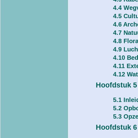
4.4 Weg
4.5 Cult
4.6 Arch
4.7 Natu
4.8 Flor
4.9 Luch
4.10 Bed
4.11 Ext
4.12 Wat
Hoofdstuk 5
5.1 Inlei
5.2 Opb
5.3 Opze
Hoofdstuk 6